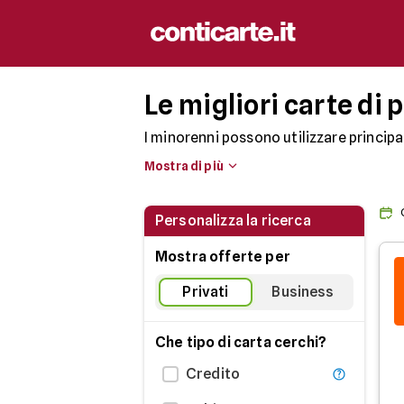
Le migliori carte di
I minorenni possono utilizzare princi
e controllo.
Queste carte richiedono il 
Mostra di più
responsabile del denaro. Sono strumenti
Ecco una classifica delle migliori car
Personalizza la ricerca
Mostra offerte per
Privati
Business
Che tipo di carta cerchi?
Credito