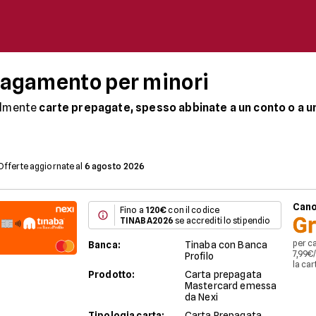
 pagamento per minori
palmente
carte prepagate, spesso abbinate a un conto o a un
consenso di un genitore o tutore legale e hanno limiti di util
 utili per introdurre i giovani alla gestione finanziaria in mo
Offerte aggiornate al
6 agosto 2026
te per minori su Conticarte.it
Cano
Fino a
120€
con il codice
Gr
TINABA2026
se accrediti lo stipendio
per ca
Banca
:
Tinaba con Banca
7,99€
Profilo
la car
Prodotto
:
Carta prepagata
Mastercard emessa
da Nexi
Tipologia carta
:
Carta Prepagata