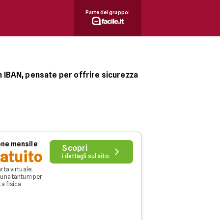
Parte del gruppo:
 IBAN, pensate per offrire sicurezza
izzo stabiliti per garantire una gestione
do sicuro.
ne mensile
Scopri
atuito
i dettagli sul sito
rta virtuale.
/una tantum per
ta fisica