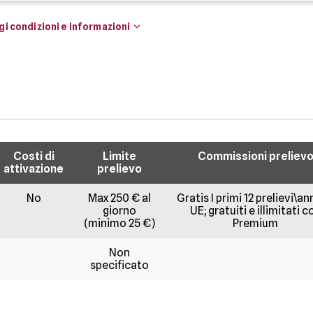
i condizioni e informazioni
Costi di
Limite
Commissioni preliev
attivazione
prelievo
No
Max 250 € al
Gratis I primi 12 prelievi\an
giorno
UE; gratuiti e illimitati c
(minimo 25 €)
Premium
Non
specificato