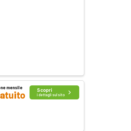
ne mensile
Scopri
atuito
i dettagli sul sito