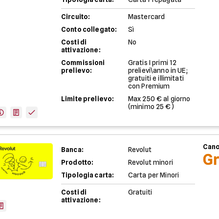
Circuito
:
Mastercard
Conto collegato
:
Sì
Costi di
No
attivazione
:
Commissioni
Gratis I primi 12
prelievo
:
prelievi\anno in UE;
gratuiti e illimitati
con Premium
Limite prelievo
:
Max 250 € al giorno
(minimo 25 €)
Cano
Banca
:
Revolut
Gr
Prodotto
:
Revolut minori
Tipologia carta
:
Carta per Minori
Costi di
Gratuiti
attivazione
: