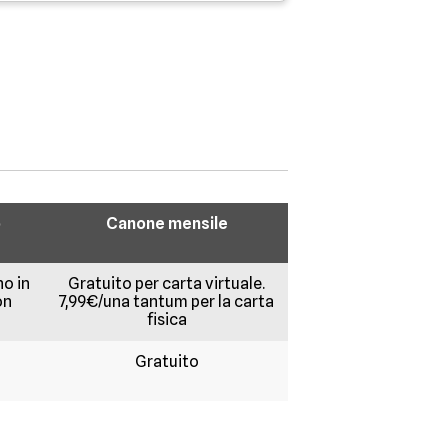
o
Canone mensile
no in
Gratuito per carta virtuale.
on
7,99€/una tantum per la carta
fisica
Gratuito