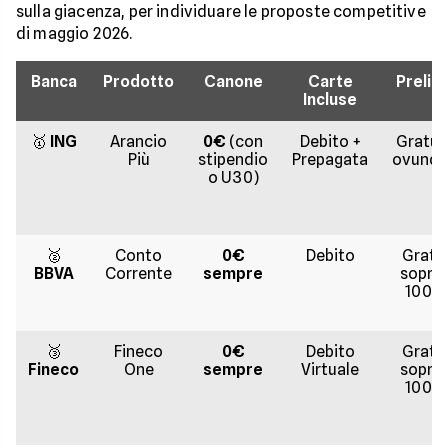
sulla giacenza, per individuare le proposte competitive
di maggio 2026.
Banca
Prodotto
Canone
Carte
Preliev
Incluse
🥇
ING
Arancio
0€
(con
Debito +
Gratuit
Più
stipendio
Prepagata
ovunqu
o U30)
🥈
Conto
0€
Debito
Gratis
BBVA
Corrente
sempre
sopra 
100€
🥉
Fineco
0€
Debito
Gratis
Fineco
One
sempre
Virtuale
sopra 
100€