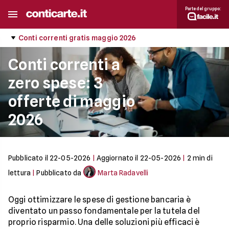
Parte del gruppo:
Conti correnti gratis maggio 2026
Conti correnti a
zero spese: 3
offerte di maggio
2026
Pubblicato il
22-05-2026
|
Aggiornato il
22-05-2026
|
2
min di
lettura
|
Pubblicato da
Marta Radavelli
Oggi ottimizzare le spese di gestione bancaria è
diventato un passo fondamentale per la tutela del
proprio risparmio. Una delle soluzioni più efficaci è