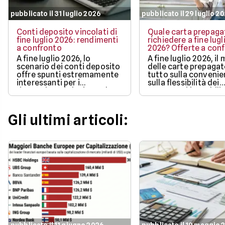
pubblicato il 31 luglio 2026
pubblicato il 29 luglio 2
Conti deposito vincolati di
Quale carta prepaga
fine luglio 2026: rendimenti
richiedere a fine lugl
a confronto
2026? Offerte a con
A fine luglio 2026, lo
A fine luglio 2026, il
scenario dei conti deposito
delle carte prepaga
offre spunti estremamente
tutto sulla convenie
interessanti per i
sulla flessibilità dei
risparmiatori che intendono
pagamenti in mobilit
proteggere l'efficacia dei
bonus di benvenuto
propri capitali
più ricchi.
Gli ultimi articoli: