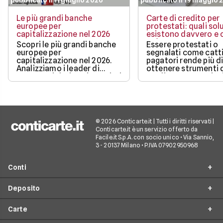
pubblicato il 11 giugno 2026
pubblicato il 19 maggio 
Le più grandi banche
Carte di credito per
europee per
protestati: quali sol
capitalizzazione nel 2026
esistono davvero e c
può ottenere
Scopri le più grandi banche
Essere protestati o
europee per
segnalati come catti
capitalizzazione nel 2026.
pagatori rende più di
Analizziamo i leader di
ottenere strumenti 
mercato, i dati aggiornati e i
credito, ma non sign
fattori chiave che guidano il
restare completame
loro valore.
esclusi dai pagamen
digitali.
© 2026 Conticarte.it | Tutti i diritti riservati |
Conticarte.it è un servizio offerto da
Facile.it S.p.A. con socio unico • Via Sannio,
3 - 20137 Milano • P.IVA 07902950968
Conti
Deposito
Conto corrente
Carte
Migliori conti correnti
Conto deposito