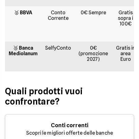
🥈
BBVA
Conto
0€ Sempre
Gratis
Corrente
sopra i
100€
🥉
Banca
SelfyConto
0€
Gratis in
Mediolanum
(promozione
area
2027)
Euro
Quali prodotti vuoi
confrontare?
Conti correnti
Scopri le migliori offerte delle banche