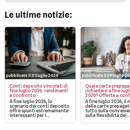
Le ultime notizie:
pubblicato il 31 luglio 2026
pubblicato il 29 luglio 2
Conti deposito vincolati di
Quale carta prepaga
fine luglio 2026: rendimenti
richiedere a fine lugl
a confronto
2026? Offerte a con
A fine luglio 2026, lo
A fine luglio 2026, il
scenario dei conti deposito
delle carte prepaga
offre spunti estremamente
tutto sulla convenie
interessanti per i
sulla flessibilità dei
risparmiatori che intendono
pagamenti in mobilit
proteggere l'efficacia dei
bonus di benvenuto
propri capitali
più ricchi.