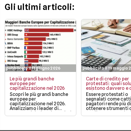
Gli ultimi articoli:
pubblicato il 11 giugno 2026
pubblicato il 19 maggio 
Le più grandi banche
Carte di credito per
europee per
protestati: quali sol
capitalizzazione nel 2026
esistono davvero e c
può ottenere
Scopri le più grandi banche
Essere protestati o
europee per
segnalati come catti
capitalizzazione nel 2026.
pagatori rende più di
Analizziamo i leader di
ottenere strumenti 
mercato, i dati aggiornati e i
credito, ma non sign
fattori chiave che guidano il
restare completame
loro valore.
esclusi dai pagamen
digitali.