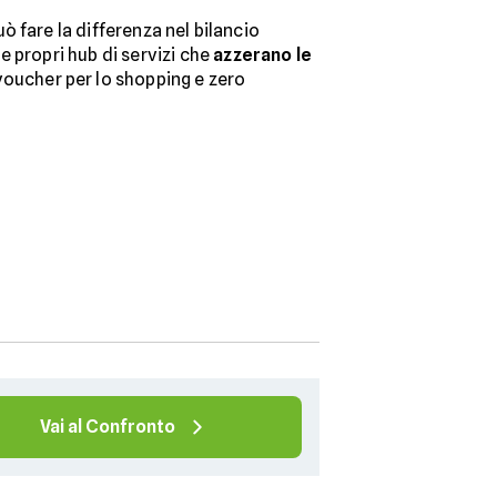
 fare la differenza nel bilancio
e propri hub di servizi che
azzerano le
 voucher per lo shopping e zero
Vai al Confronto