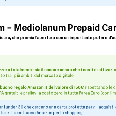
m – Mediolanum Prepaid Ca
sicura, che premia l'apertura con un importante potere d'a
zzera totalmente sia il canone annuo che i costi di attivazi
o tra i più ambiti del mercato digitale.
buono regalo Amazon.it del valore di 150€
rispettando le c
A gratuiti e prelievi a costo zero in tutta l'area Euro (con lim
vani under 30 che cercano una carta protetta per gli acquisti
ttare il ricco buono Amazon per lo shopping.