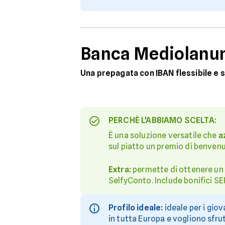
Banca Mediolanu
Una prepagata con IBAN flessibile e 
PERCHÈ L'ABBIAMO SCELTA:
È una soluzione versatile che
a
sul piatto un premio di benvenut
Extra:
permette di ottenere un
SelfyConto. Include bonifici SEP
Profilo ideale:
ideale per i gio
in tutta Europa e vogliono sfru