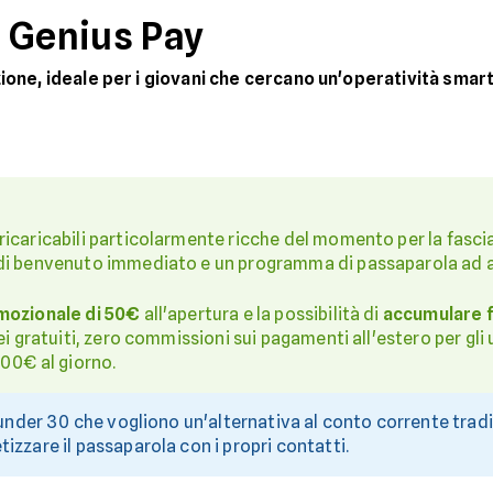
 Genius Pay
one, ideale per i giovani che cercano un'operatività smart 
icaricabili particolarmente ricche del momento per la fascia
 di benvenuto immediato e un programma di passaparola ad a
mozionale di 50€
all'apertura e la possibilità di
accumulare f
ei gratuiti, zero commissioni sui pagamenti all'estero per gl
000€ al giorno.
 under 30 che vogliono un'alternativa al conto corrente trad
izzare il passaparola con i propri contatti.