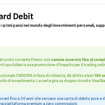
ard Debit
e i primi passi nel mondo degli investimenti personali, su
 al conto corrente Fineco con
canone azzerato fino al comp
i quotidiani a una promozione d'impatto per il trading onli
zionale OM100FA in fase di richiesta, dà diritto a ben
100 o
ività di investimento. La carta gira su doppio circuito Visa/
ovani fino a 30 anni che cercano una carta di debito pura e de
una piattaforma premium a zero commissioni.