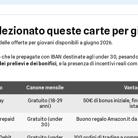
ezionato queste carte per g
 delle offerte per giovani disponibili a giugno 2026.
o che le prepagate con IBAN destinate agli under 30, pesando 
i prelievi e dei bonifici
, e la presenza di incentivi reali c
o
Canone mensile
Vanta
ay
Gratuito (18-29
50€ di bonus iniziale, fi
anni)
ist
repaid
Gratuito (under
Buono regalo Amazon.it da 15
30)
Debit
Gratuito (under
100 ordini di trading a com