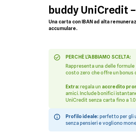
buddy UniCredit –
Una carta con IBAN ad alta remunerazi
accumulare.
PERCHÈ L'ABBIAMO SCELTA:
Rappresenta una delle formule r
costo zero che offre un bonus
Extra:
regala un
accredito pro
amici. Include bonifici istantan
UniCredit senza carta fino a 1.
Profilo ideale:
perfetto per gli
senza pensieri e vogliono monet