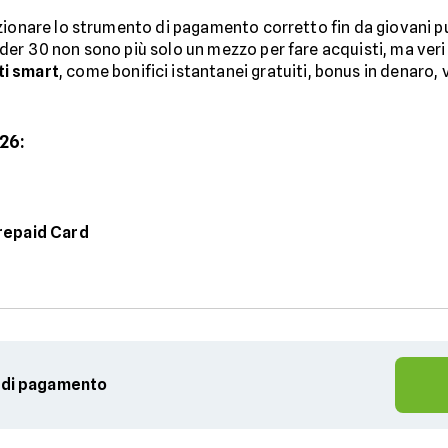
zionare lo strumento di pagamento corretto fin da giovani può
der 30 non sono più solo un mezzo per fare acquisti, ma veri 
ti smart
, come bonifici istantanei gratuiti, bonus in denaro,
26:
repaid Card
e di pagamento