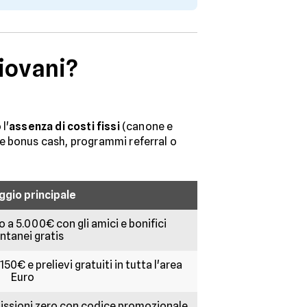
iovani?
l'
assenza di costi fissi
(canone e
ome bonus cash, programmi referral o
ggio principale
no a 5.000€ con gli amici e bonifici
antanei gratis
0€ e prelievi gratuiti in tutta l'area
Euro
missioni zero con codice promozionale