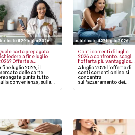
bblicato il 29 luglio 2026
pubblicato il 27 luglio 2026
Quale carta prepagata
Conti correnti di luglio
richiedere a fine luglio
2026 a confronto: scegli
2026? Offerte a
l'offerta più vantaggiosa
confronto
per te
A fine luglio 2026, il
A luglio 2026 l'offerta di
mercato delle carte
conti correnti online si
prepagate punta tutto
concentra
sulla convenienza, sulla
sull'azzeramento dei
flessibilità dei pagamenti
costi fisso-gestionali,
in mobilità e su bonus di
sull'accessibilità da app
benvenuto sempre più
mobile e sulla capacità di
ricchi.
far fruttare la liquidità de
risparmiatori. Confronta
le offerte e apri un nuovo
conto corrente!