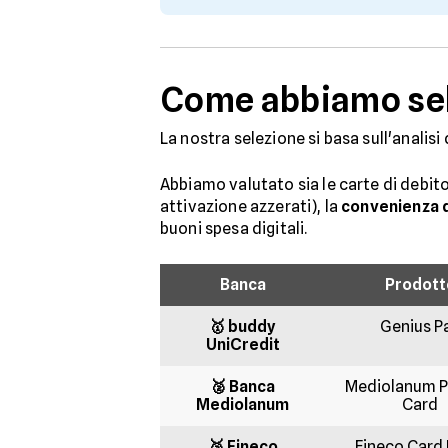
Come abbiamo sel
La nostra selezione si basa sull'analisi
Abbiamo valutato sia le carte di debit
attivazione azzerati), la
convenienza de
buoni spesa digitali.
Banca
Prodott
🥇 buddy
Genius P
UniCredit
🥈 Banca
Mediolanum P
Mediolanum
Card
🥉 Fineco
Fineco Card 