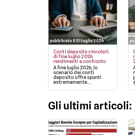
pubblicato il 31 luglio 2026
pu
Conti deposito vincolati
di fine luglio 2026:
rendimenti a confronto
A fine luglio 2026, lo
scenario dei conti
deposito offre spunti
estremamente
interessanti per i
risparmiatori che
intendono proteggere
l'efficacia dei propri
Gli ultimi articoli:
capitali