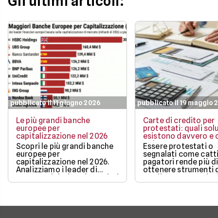
Gli ultimi articoli:
pubblicato il 11 giugno 2026
pubblicato il 19 maggio 
Le più grandi banche
Carte di credito per
europee per
protestati: quali sol
capitalizzazione nel 2026
esistono davvero e c
può ottenere
Scopri le più grandi banche
Essere protestati o
europee per
segnalati come catti
capitalizzazione nel 2026.
pagatori rende più di
Analizziamo i leader di
ottenere strumenti 
mercato, i dati aggiornati e i
credito, ma non sign
fattori chiave che guidano il
restare completame
loro valore.
esclusi dai pagamen
digitali.