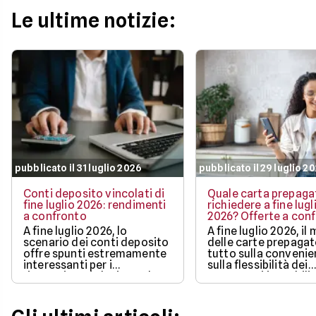
Le ultime notizie:
pubblicato il 31 luglio 2026
pubblicato il 29 luglio 2
Conti deposito vincolati di
Quale carta prepaga
fine luglio 2026: rendimenti
richiedere a fine lugl
a confronto
2026? Offerte a con
A fine luglio 2026, lo
A fine luglio 2026, il
scenario dei conti deposito
delle carte prepaga
offre spunti estremamente
tutto sulla convenie
interessanti per i
sulla flessibilità dei
risparmiatori che intendono
pagamenti in mobilit
proteggere l'efficacia dei
bonus di benvenuto
propri capitali
più ricchi.