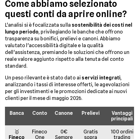
Come abbiamo selezionato
questi conti da aprire online?
L'analisi si è focalizzata sulla
sostenibilità dei costi nel
lungo periodo
, privilegiando le banche che offrono
trasparenza su bonifici, prelievi e canoni. Abbiamo
valutato l'accessibilità digitale e la qualità
dell'assistenza, premiando le soluzioni che offrono un
reale valore aggiunto rispetto alla tenuta del conto
standard.
Un peso rilevante è stato dato ai
servizi integrati
,
analizzando i tassi di interesse offerti, le agevolazioni
per gli investimenti e le promozioni dedicate ai nuovi
clienti per il mese di maggio 2026.
Banca
Conto
Canone
Prelievi
Vantaggi
principali
🥇
Fineco
0€
Gratis
100 ordini
Fineco
One
Sempre
sopra
trading