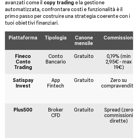
avanzati come il
copy trading
e la gestione
automatizzata, confrontare costi e funzionalità è il
primo passo per costruire una strategia coerente con i
tuoi obiettivi finanziari.
Piattaforma
Tipologia
Canone
Commissioni
mensile
Fineco
Conto
Gratuito
0,19% (min
Conto
Bancario
2,95€ - max
Trading
19€)
Satispay
App
Gratuito
Zero su
Invest
Fintech
compravendita
Plus500
Broker
Gratuito
Spread (zero
CFD
commissioni
dirette)