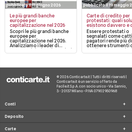
pubblicato il 11 giugno 2026
pubblicato il 19 maggio 
Le più grandi banche
Carte di credito per
europee per
protestati: quali sol
capitalizzazione nel 2026
esistono davvero e c
può ottenere
Scopri le più grandi banche
Essere protestati o
europee per
segnalati come catti
capitalizzazione nel 2026.
pagatori rende più di
Analizziamo i leader di
ottenere strumenti 
mercato, i dati aggiornati e i
credito, ma non sign
fattori chiave che guidano il
restare completame
loro valore.
esclusi dai pagamen
digitali.
© 2026 Conticarte.it | Tutti i diritti riservati |
Conticarte.it è un servizio offerto da
Facile.it S.p.A. con socio unico • Via Sannio,
3 - 20137 Milano • P.IVA 07902950968
Conti
Deposito
Conto corrente
Carte
Migliori conti correnti