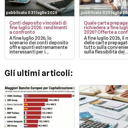
pubblicato il 31 luglio 2026
pubblicato il 29 luglio 2
Conti deposito vincolati di
Quale carta prepaga
fine luglio 2026: rendimenti
richiedere a fine lugl
a confronto
2026? Offerte a con
A fine luglio 2026, lo
A fine luglio 2026, il
scenario dei conti deposito
delle carte prepaga
offre spunti estremamente
tutto sulla convenie
interessanti per i
sulla flessibilità dei
risparmiatori che intendono
pagamenti in mobilit
proteggere l'efficacia dei
bonus di benvenuto
propri capitali
più ricchi.
Gli ultimi articoli: