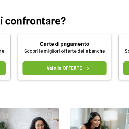
oi confrontare?
Carte di pagamento
che
Scopri le migliori offerte delle banche
Sc
Vai alle OFFERTE