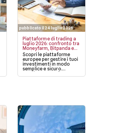
pubblicato il 24 luglio 2026
pubblicato il 22 l
Piattaforme di trading a
Carte di credit
luglio 2026: confronto tra
2026: le prom
Moneyfarm, Bitpanda e
cashback e bo
Scalable Capital
benvenuto
Scopri le piattaforme
A luglio 2026 l
europee per gestire i tuoi
carte di credi
investimenti in modo
privati si conc
semplice e sicuro.
flessibilità nei
Mettiamo a confronto
riduzione dei 
Moneyfarm, Bitpanda e
gestione e l'a
Scalable Capital per
vantaggi e co
i
aiutarti a scegliere la
esclusive per 
soluzione più adatta alle
e i viaggi.
tue esigenze.