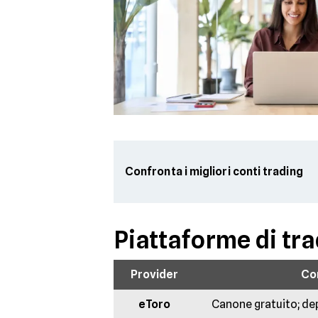
Confronta i migliori conti trading
Piattaforme di tra
Provider
Con
eToro
Canone gratuito; de