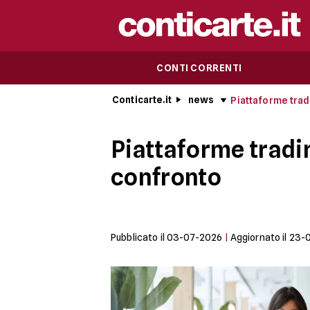
CONTI CORRENTI
Conticarte.it
news
Piattaforme trad
Piattaforme tradin
confronto
Pubblicato il
03-07-2026
|
Aggiornato il
23-