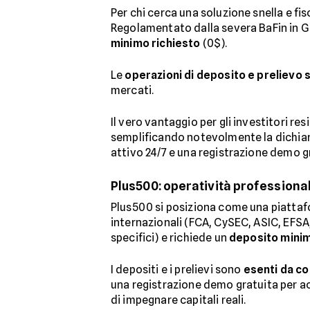
Per chi cerca una soluzione snella e f
Regolamentato dalla severa BaFin in 
minimo richiesto
(0$).
Le
operazioni di deposito e prelievo 
mercati.
Il vero vantaggio per gli investitori res
semplificando notevolmente la dichiara
attivo 24/7 e una registrazione demo gr
Plus500: operatività professiona
Plus500 si posiziona come una piattafo
internazionali (FCA, CySEC, ASIC, EFSA,
specifici) e richiede un
deposito minim
I depositi e i prelievi sono
esenti da co
una registrazione demo gratuita per ac
di impegnare capitali reali.