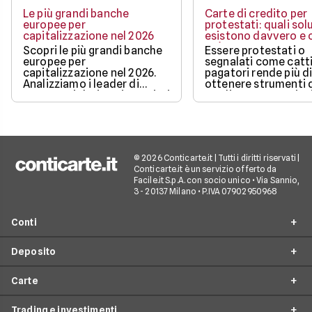
Le più grandi banche
Carte di credito per
europee per
protestati: quali sol
capitalizzazione nel 2026
esistono davvero e c
può ottenere
Scopri le più grandi banche
Essere protestati o
europee per
segnalati come catti
capitalizzazione nel 2026.
pagatori rende più di
Analizziamo i leader di
ottenere strumenti 
mercato, i dati aggiornati e i
credito, ma non sign
fattori chiave che guidano il
restare completame
loro valore.
esclusi dai pagamen
digitali.
© 2026 Conticarte.it | Tutti i diritti riservati |
Conticarte.it è un servizio offerto da
Facile.it S.p.A. con socio unico • Via Sannio,
3 - 20137 Milano • P.IVA 07902950968
Conti
Deposito
Conto corrente
Carte
Migliori conti correnti
Conto deposito
Conti correnti a zero spese
Trading e investimenti
Migliori conti deposito