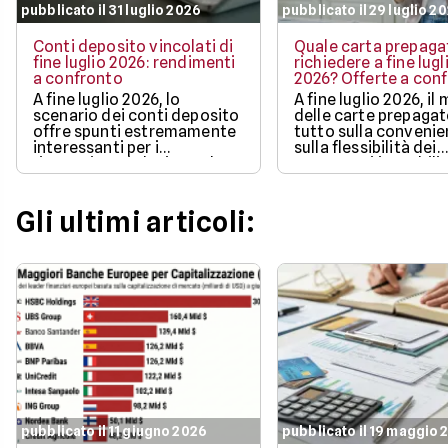
pubblicato il 31 luglio 2026
pubblicato il 29 luglio 2
Conti deposito vincolati di
Quale carta prepaga
fine luglio 2026: rendimenti
richiedere a fine lugl
a confronto
2026? Offerte a con
A fine luglio 2026, lo
A fine luglio 2026, il
scenario dei conti deposito
delle carte prepaga
offre spunti estremamente
tutto sulla convenie
interessanti per i
sulla flessibilità dei
risparmiatori che intendono
pagamenti in mobilit
proteggere l'efficacia dei
bonus di benvenuto
propri capitali
più ricchi.
Gli ultimi articoli:
pubblicato il 11 giugno 2026
pubblicato il 19 maggio 