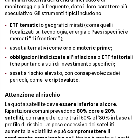
monitoraggio più frequente, dato il loro carattere più
speculativo. Gli strumenti tipici includono:
ETF tematici
o geografici mirati (come quelli
focalizzati su tecnologia, energia o Paesi specifici e
mercati "di frontiera");
asset alternativi come
oro e materie prime
;
obbligazioni indicizzate all'inflazione
o
ETF fattoriali
(che puntano a stili di investimento specifici);
asset a rischio elevato, con consapevolezza dei
pericoli, come le
criptovalute
.
Attenzione al rischio
La quota satellite deve
essere inferiore al core
.
Ripartizioni comuni prevedono
80% core e 20%
satelliti
, con range del core tra il 60% e l’80% in base al
profilo di rischio. Un peso eccessivo dei satelliti
aumenta la volatilità e può
compromettere il