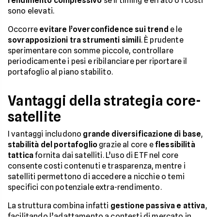
rendimento complessivo
se il timing è errato o i costi
sono elevati.
Occorre
evitare l’overconfidence sui trend
e le
sovrapposizioni tra strumenti simili
. È prudente
sperimentare con somme piccole, controllare
periodicamente i pesi e ribilanciare per riportare il
portafoglio al piano stabilito.
Vantaggi della strategia core-
satellite
I vantaggi includono
grande diversificazione di base
,
stabilità del portafoglio
grazie al core e
flessibilità
tattica
fornita dai satelliti. L’uso di ETF nel core
consente costi contenuti e trasparenza, mentre i
satelliti permettono di accedere a nicchie o temi
specifici con potenziale extra-rendimento.
La struttura combina infatti
gestione passiva e attiva
,
facilitando l’adattamento a contesti di mercato in