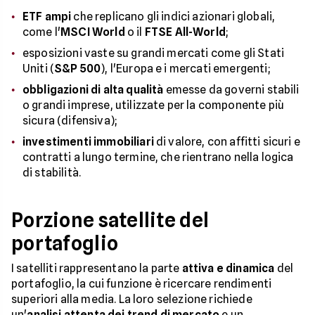
ETF ampi
che replicano gli indici azionari globali,
come l'
MSCI World
o il
FTSE All-World
;
esposizioni vaste su grandi mercati come gli Stati
Uniti (
S&P 500
), l'Europa e i mercati emergenti;
obbligazioni di alta qualità
emesse da governi stabili
o grandi imprese, utilizzate per la componente più
sicura (difensiva);
investimenti immobiliari
di valore, con affitti sicuri e
contratti a lungo termine, che rientrano nella logica
di stabilità.
Porzione satellite del
portafoglio
I satelliti rappresentano la parte
attiva e dinamica
del
portafoglio, la cui funzione è ricercare rendimenti
superiori alla media. La loro selezione richiede
un'
analisi attenta dei
trend di mercato
e un