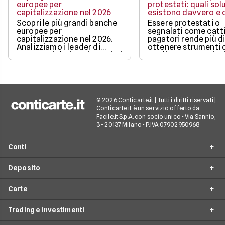
europee per
protestati: quali sol
capitalizzazione nel 2026
esistono davvero e c
può ottenere
Scopri le più grandi banche
Essere protestati o
europee per
segnalati come catti
capitalizzazione nel 2026.
pagatori rende più di
Analizziamo i leader di
ottenere strumenti 
mercato, i dati aggiornati e i
credito, ma non sign
fattori chiave che guidano il
restare completame
loro valore.
esclusi dai pagamen
digitali.
© 2026 Conticarte.it | Tutti i diritti riservati |
Conticarte.it è un servizio offerto da
Facile.it S.p.A. con socio unico • Via Sannio,
3 - 20137 Milano • P.IVA 07902950968
Conti
Deposito
Conto corrente
Carte
Migliori conti correnti
Conto deposito
Conti correnti a zero spese
Trading e investimenti
Migliori conti deposito
Confronta carte
Conti correnti per giovani