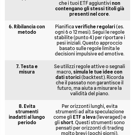
che i tuoi ETF aggiuntivi
non
contengano gli stessi titoli già
presenti nel core
.
6. Ribilancia con
Pianifica
verifiche regolari
(es.
metodo
ogni 6 o 12 mesi). Segui le regole
stabilite (punto 4) per riportare i
pesi iniziali. Questo approccio
basato sulle regole limita le
decisioni impulsive ed emotive.
7. Testa e
Se utilizzi regole attive o segnali
misura
macro,
simula le tue idee con
dati storici
(backtest). Ricorda
che il passato non garantisce il
futuro, ma aiuta a misurare la
validità del piano.
8. Evita
Per orizzonti lunghi, evita
strumenti
strumenti ad alta speculazione
inadatti al lungo
come gli
ETF a leva
(leveraged) e
periodo
gli
short
. Questi strumenti sono
pensati per orizzonti di trading
molto brevi (pochi giorni).