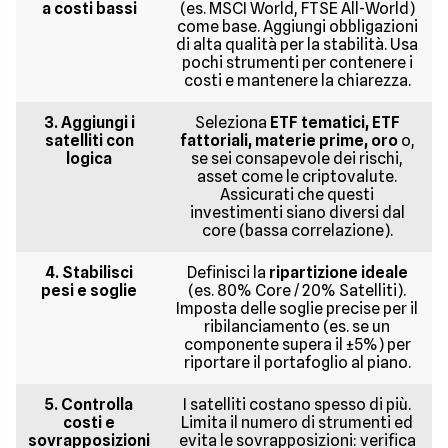
a costi bassi
(es. MSCI World, FTSE All-World)
come base. Aggiungi obbligazioni
di alta qualità per la stabilità. Usa
pochi strumenti per contenere i
costi e mantenere la chiarezza.
3. Aggiungi i
Seleziona
ETF tematici, ETF
satelliti con
fattoriali, materie prime, oro
o,
logica
se sei consapevole dei rischi,
asset come le criptovalute.
Assicurati che questi
investimenti siano diversi dal
core (bassa correlazione).
4. Stabilisci
Definisci la
ripartizione ideale
pesi e soglie
(es. 80% Core / 20% Satelliti).
Imposta delle soglie precise per il
ribilanciamento (es. se un
componente supera il ±5%) per
riportare il portafoglio al piano.
5. Controlla
I satelliti costano spesso di più.
costi e
Limita il numero di strumenti ed
sovrapposizioni
evita le sovrapposizioni: verifica