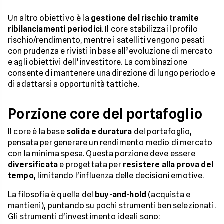
Un altro obiettivo è la
gestione del rischio tramite
ribilanciamenti periodici
. Il core stabilizza il profilo
rischio/rendimento, mentre i satelliti vengono pesati
con prudenza e rivisti in base all’evoluzione di mercato
e agli obiettivi dell’investitore. La combinazione
consente di mantenere una direzione di lungo periodo e
di adattarsi a opportunità tattiche.
Porzione core del portafoglio
Il core è la base
solida e duratura
del portafoglio,
pensata per generare un rendimento medio di mercato
con la minima spesa. Questa porzione deve essere
diversificata
e progettata per
resistere alla prova del
tempo
, limitando l'influenza delle decisioni emotive.
La filosofia è quella del
buy-and-hold
(acquista e
mantieni), puntando su pochi strumenti ben selezionati.
Gli strumenti d'investimento ideali sono: