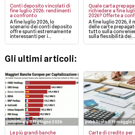
Conti deposito vincolati di
Quale carta prepaga
fine luglio 2026: rendimenti
richiedere a fine lugl
a confronto
2026? Offerte a con
A fine luglio 2026, lo
A fine luglio 2026, il
scenario dei conti deposito
delle carte prepaga
offre spunti estremamente
tutto sulla convenie
interessanti per i
sulla flessibilità dei
risparmiatori che intendono
pagamenti in mobilit
proteggere l'efficacia dei
bonus di benvenuto
propri capitali
più ricchi.
Gli ultimi articoli:
pubblicato il 11 giugno 2026
pubblicato il 19 maggio 
Le più grandi banche
Carte di credito per