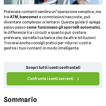
Prelevare contanti sembra un’operazione semplice, ma
tra
ATM
,
bancomat
e commissioni nascoste, può
diventare complesso orientarsi. Questa guida ti spiega
passo passo
come funzionano gli sportelli automatici
,
le differenze tra i circuiti e quanto può costare
prelevare, sia nella tua banca che da altre istituzioni.
Troverai anche consigli pratici per ridurre i costi e
gestire i tuoi contanti in modo intelligente.
Scopri tutti i conti confrontati
Confronta i conti correnti
Sommario