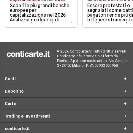
può ottenere
Scopri le più grandi banche
Essere protestati o
europee per
segnalati come catti
capitalizzazione nel 2026.
pagatori rende più di
Analizziamo i leader di
ottenere strumenti 
mercato, i dati aggiornati e i
credito, ma non sign
fattori chiave che guidano il
restare completame
loro valore.
esclusi dai pagamen
digitali.
© 2026 Conticarte.it | Tutti i diritti riservati |
Conticarte.it è un servizio offerto da
Facile.it S.p.A. con socio unico • Via Sannio,
3 - 20137 Milano • P.IVA 07902950968
Conti
Deposito
Conto corrente
Carte
Migliori conti correnti
Conto deposito
Conti correnti a zero spese
Trading e investimenti
Migliori conti deposito
Confronta carte
Conti correnti per giovani
Conti deposito non vincolati
conticarte.it
Migliori carte di credito
Trading
Conti correnti per minori