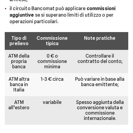
il circuito Bancomat può applicare
commissioni
aggiuntive
se si superano limiti di utilizzo o per
operazioni particolari.
Tipo di
Commissione
Note pratiche
prelievo
tipica
ATM della
0 € o
Controllare il
propria
commissione
contratto del conto;
banca
minima
ATM altra
1-3 € circa
Può variare in base alla
banca in
banca emittente;
Italia
ATM
variabile
Spesso aggiunta della
all’estero
conversione valuta e
commissione
internazionale.