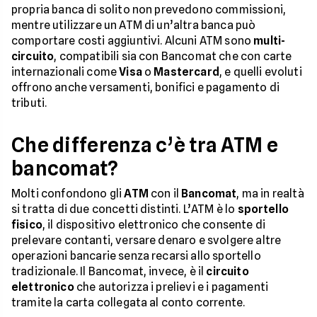
propria banca di solito non prevedono commissioni,
mentre utilizzare un ATM di un’altra banca può
comportare costi aggiuntivi. Alcuni ATM sono
multi-
circuito
, compatibili sia con Bancomat che con carte
internazionali come
Visa
o
Mastercard
, e quelli evoluti
offrono anche versamenti, bonifici e pagamento di
tributi.
Che differenza c’è tra ATM e
bancomat?
Molti confondono gli
ATM
con il
Bancomat
, ma in realtà
si tratta di due concetti distinti. L’ATM è lo
sportello
fisico
, il dispositivo elettronico che consente di
prelevare contanti, versare denaro e svolgere altre
operazioni bancarie senza recarsi allo sportello
tradizionale. Il Bancomat, invece, è il
circuito
elettronico
che autorizza i prelievi e i pagamenti
tramite la carta collegata al conto corrente.