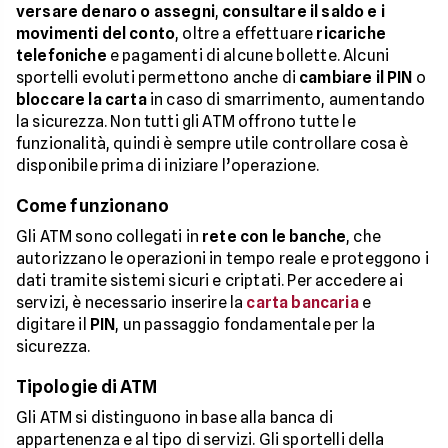
versare denaro o assegni
,
consultare il saldo e i
movimenti del conto
, oltre a effettuare
ricariche
telefoniche
e pagamenti di alcune bollette. Alcuni
sportelli evoluti permettono anche di
cambiare il PIN
o
bloccare la carta
in caso di smarrimento, aumentando
la sicurezza. Non tutti gli ATM offrono tutte le
funzionalità, quindi è sempre utile controllare cosa è
disponibile prima di iniziare l’operazione.
Come funzionano
Gli ATM sono collegati in
rete con le banche
, che
autorizzano le operazioni in tempo reale e proteggono i
dati tramite sistemi sicuri e criptati. Per accedere ai
servizi, è necessario inserire la
carta bancaria
e
digitare il
PIN
, un passaggio fondamentale per la
sicurezza.
Tipologie di ATM
Gli ATM si distinguono in base alla banca di
appartenenza e al tipo di servizi. Gli sportelli della