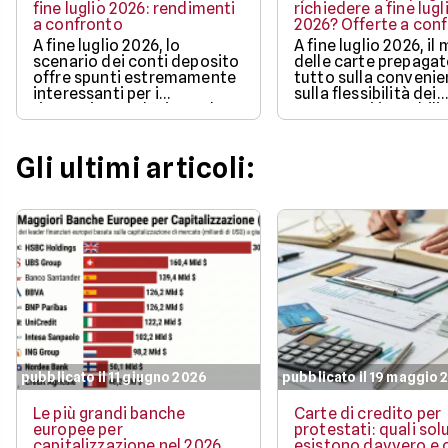
fine luglio 2026: rendimenti
richiedere a fine lugl
a confronto
2026? Offerte a con
A fine luglio 2026, lo
A fine luglio 2026, il
scenario dei conti deposito
delle carte prepaga
offre spunti estremamente
tutto sulla convenie
interessanti per i
sulla flessibilità dei
risparmiatori che intendono
pagamenti in mobilit
proteggere l'efficacia dei
bonus di benvenuto
propri capitali
più ricchi.
Gli ultimi articoli:
pubblicato il 11 giugno 2026
pubblicato il 19 maggio 
Le più grandi banche
Carte di credito per
europee per
protestati: quali sol
capitalizzazione nel 2026
esistono davvero e c