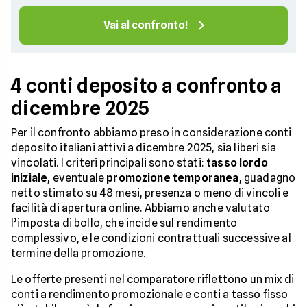
Vai al confronto!
4 conti deposito a confronto a
dicembre 2025
Per il confronto abbiamo preso in considerazione conti
deposito italiani attivi a dicembre 2025, sia liberi sia
vincolati. I criteri principali sono stati:
tasso lordo
iniziale
, eventuale
promozione temporanea
, guadagno
netto stimato su 48 mesi, presenza o meno di vincoli e
facilità di apertura online. Abbiamo anche valutato
l’imposta di bollo, che incide sul rendimento
complessivo, e le condizioni contrattuali successive al
termine della promozione.
Le offerte presenti nel comparatore riflettono un mix di
conti a rendimento promozionale e conti a tasso fisso