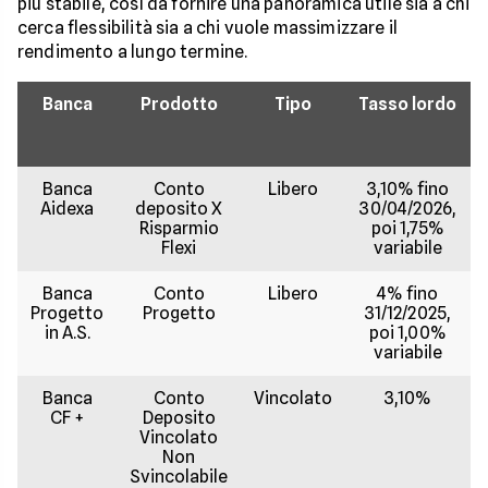
più stabile, così da fornire una panoramica utile sia a chi
cerca flessibilità sia a chi vuole massimizzare il
rendimento a lungo termine.
Banca
Prodotto
Tipo
Tasso lordo
Banca
Conto
Libero
3,10% fino
Aidexa
deposito X
30/04/2026,
Risparmio
poi 1,75%
Flexi
variabile
Banca
Conto
Libero
4% fino
Progetto
Progetto
31/12/2025,
in A.S.
poi 1,00%
variabile
Banca
Conto
Vincolato
3,10%
CF +
Deposito
Vincolato
Non
Svincolabile