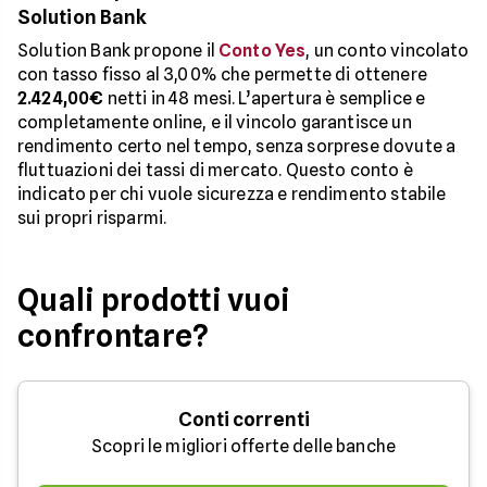
Solution Bank
Solution Bank propone il
Conto Yes
, un conto vincolato
con tasso fisso al 3,00% che permette di ottenere
2.424,00€
netti in 48 mesi. L’apertura è semplice e
completamente online, e il vincolo garantisce un
rendimento certo nel tempo, senza sorprese dovute a
fluttuazioni dei tassi di mercato. Questo conto è
indicato per chi vuole sicurezza e rendimento stabile
sui propri risparmi.
Quali prodotti vuoi
confrontare?
Conti correnti
Scopri le migliori offerte delle banche