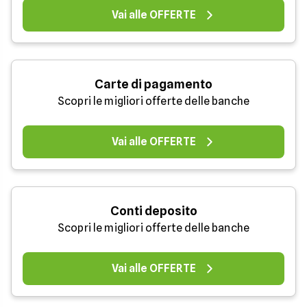
Vai alle OFFERTE
Carte di pagamento
Scopri le migliori offerte delle banche
Vai alle OFFERTE
Conti deposito
Scopri le migliori offerte delle banche
Vai alle OFFERTE