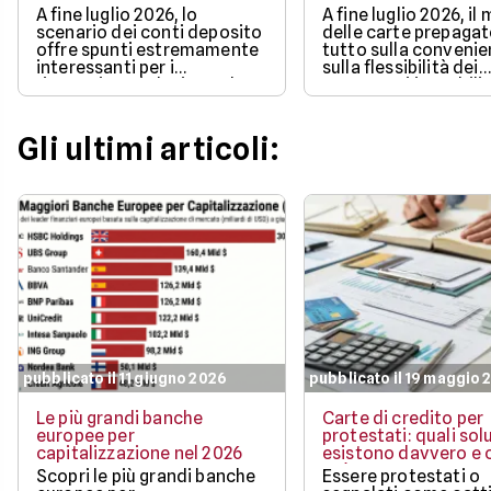
A fine luglio 2026, lo
A fine luglio 2026, il
scenario dei conti deposito
delle carte prepaga
offre spunti estremamente
tutto sulla convenie
interessanti per i
sulla flessibilità dei
risparmiatori che intendono
pagamenti in mobilit
proteggere l'efficacia dei
bonus di benvenuto
propri capitali
più ricchi.
Gli ultimi articoli:
pubblicato il 11 giugno 2026
pubblicato il 19 maggio 
Le più grandi banche
Carte di credito per
europee per
protestati: quali sol
capitalizzazione nel 2026
esistono davvero e c
può ottenere
Scopri le più grandi banche
Essere protestati o