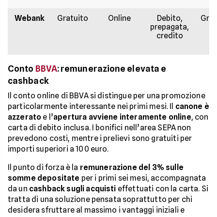
Webank
Gratuito
Online
Debito,
Grat
prepagata,
credito
Conto
BBVA
: remunerazione elevata e
cashback
Il conto online di BBVA si distingue per una promozione
particolarmente interessante nei primi mesi. Il
canone è
azzerato
e l’
apertura avviene interamente online
, con
carta di debito inclusa. I bonifici nell’area SEPA non
prevedono costi, mentre i prelievi sono gratuiti per
importi superiori a 100 euro.
Il punto di forza è la
remunerazione del 3% sulle
somme depositate
per i primi sei mesi, accompagnata
da un
cashback sugli acquisti
effettuati con la carta. Si
tratta di una soluzione pensata soprattutto per chi
desidera sfruttare al massimo i vantaggi iniziali e