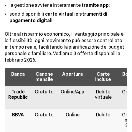
la gestione avviene interamente
tramite app
;
sono disponibili
carte virtuali e strumenti di
pagamento digitali
.
Oltre al risparmio economico, il vantaggio principale è
la flessibilità: ogni movimento può essere controllato
in tempo reale, facilitando la pianificazione del budget
personale o familiare. Vediamo 3 offerte disponibili a
febbraio 2026.
Banca
Canone
Apertura
Carte
Boni
mensile
incluse
Trade
Gratuito
Online/App
Debito
Grat
Republic
virtuale
BBVA
Gratuito
Online
Debito
Grat
in a
SE