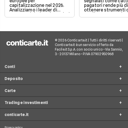
europee per
segnalati come catti
capitalizzazione nel 2026.
pagatori rende più di
Analizziamo i leader di
ottenere strumenti 
mercato, i dati aggiornati e i
credito, ma non sign
fattori chiave che guidano il
restare completame
loro valore.
esclusi dai pagamen
digitali.
© 2026 Conticarte.it | Tutti i diritti riservati |
Conticarte.it è un servizio offerto da
Facile.it S.p.A. con socio unico • Via Sannio,
3 - 20137 Milano • P.IVA 07902950968
Conti
Deposito
Conto corrente
Carte
Migliori conti correnti
Conto deposito
Conti correnti a zero spese
Trading e investimenti
Migliori conti deposito
Confronta carte
Conti correnti per giovani
Conti deposito non vincolati
conticarte.it
Migliori carte di credito
Trading
Conti correnti per minori
Conti deposito vincolati
Migliori carte di debito
Migliori piattaforme di trading
Conti correnti per pensionati
Privacy policy