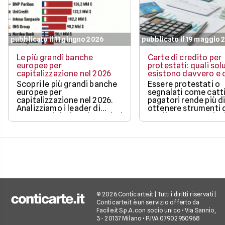
pubblicato il 11 giugno 2026
pubblicato il 19 maggio 
Le più grandi banche
Carte di credito per
europee per
protestati: quali sol
capitalizzazione nel 2026
esistono davvero e c
può ottenere
Scopri le più grandi banche
Essere protestati o
europee per
segnalati come catti
capitalizzazione nel 2026.
pagatori rende più di
Analizziamo i leader di
ottenere strumenti 
mercato, i dati aggiornati e i
credito, ma non sign
fattori chiave che guidano il
restare completame
loro valore.
esclusi dai pagamen
digitali.
© 2026 Conticarte.it | Tutti i diritti riservati |
Conticarte.it è un servizio offerto da
Facile.it S.p.A. con socio unico • Via Sannio,
3 - 20137 Milano • P.IVA 07902950968