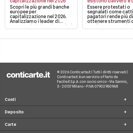
capitalizzazione nel 2026
esistono davvero e c
può ottenere
Scopri le più grandi banche
Essere protestati o
europee per
segnalati come catti
capitalizzazione nel 2026.
pagatori rende più di
Analizziamo i leader di
ottenere strumenti 
mercato, i dati aggiornati e i
credito, ma non sign
fattori chiave che guidano il
restare completame
loro valore.
esclusi dai pagamen
digitali.
© 2026 Conticarte.it | Tutti i diritti riservati |
Conticarte.it è un servizio offerto da
Facile.it S.p.A. con socio unico • Via Sannio,
3 - 20137 Milano • P.IVA 07902950968
Conti
Deposito
Conto corrente
Carte
Migliori conti correnti
Conto deposito