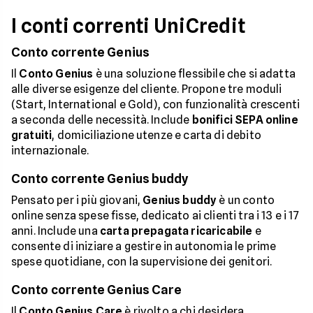
I conti correnti UniCredit
Conto corrente Genius
Il
Conto Genius
è una soluzione flessibile che si adatta
alle diverse esigenze del cliente. Propone tre moduli
(Start, International e Gold), con funzionalità crescenti
a seconda delle necessità. Include
bonifici SEPA online
gratuiti
, domiciliazione utenze e carta di debito
internazionale.
Conto corrente Genius buddy
Pensato per i più giovani,
Genius buddy
è un conto
online senza spese fisse, dedicato ai clienti tra i 13 e i 17
anni. Include una
carta prepagata ricaricabile
e
consente di iniziare a gestire in autonomia le prime
spese quotidiane, con la supervisione dei genitori.
Conto corrente Genius Care
Il
Conto Genius Care
è rivolto a chi desidera