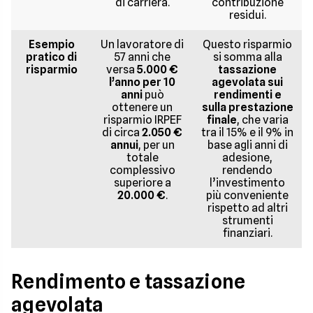
di carriera.
contribuzione
residui.
Esempio
Un lavoratore di
Questo risparmio
pratico di
57 anni che
si somma alla
risparmio
versa
5.000 €
tassazione
l’anno per 10
agevolata sui
anni
può
rendimenti e
ottenere un
sulla prestazione
risparmio IRPEF
finale
, che varia
di circa
2.050 €
tra il 15% e il 9% in
annui
, per un
base agli anni di
totale
adesione,
complessivo
rendendo
superiore a
l’investimento
20.000 €
.
più conveniente
rispetto ad altri
strumenti
finanziari.
Rendimento e tassazione
agevolata