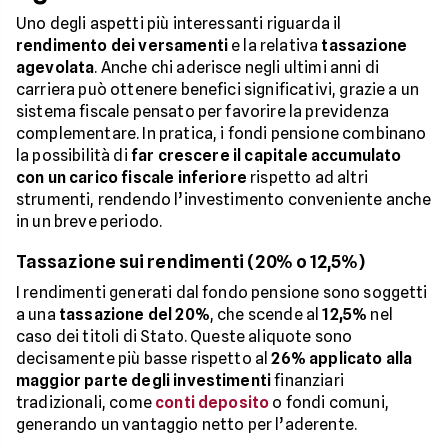
Uno degli aspetti più interessanti riguarda il
rendimento dei versamenti
e la relativa
tassazione
agevolata
. Anche chi aderisce negli ultimi anni di
carriera può ottenere benefici significativi, grazie a un
sistema fiscale pensato per favorire la previdenza
complementare. In pratica, i fondi pensione combinano
la possibilità di
far crescere il capitale accumulato
con un carico fiscale inferiore
rispetto ad altri
strumenti, rendendo l’investimento conveniente anche
in un breve periodo.
Tassazione sui rendimenti (20% o 12,5%)
I rendimenti generati dal fondo pensione sono soggetti
a una
tassazione del 20%
, che scende al
12,5%
nel
caso dei titoli di Stato. Queste aliquote sono
decisamente più basse rispetto al
26%
applicato alla
maggior parte degli investimenti
finanziari
tradizionali, come
conti deposito
o fondi comuni,
generando un vantaggio netto per l’aderente.