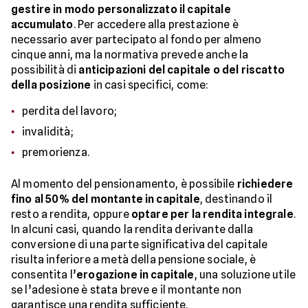
gestire in modo personalizzato il capitale
accumulato
. Per accedere alla prestazione è
necessario aver partecipato al fondo per almeno
cinque anni, ma la normativa prevede anche la
possibilità di
anticipazioni del capitale o del riscatto
della posizione
in casi specifici, come:
perdita del lavoro;
invalidità;
premorienza.
Al momento del pensionamento, è possibile
richiedere
fino al 50% del montante in capitale
, destinando il
resto a rendita, oppure
optare per la rendita integrale
.
In alcuni casi, quando la rendita derivante dalla
conversione di una parte significativa del capitale
risulta inferiore a metà della pensione sociale, è
consentita l’
erogazione in capitale
, una soluzione utile
se l’adesione è stata breve e il montante non
garantisce una rendita sufficiente.