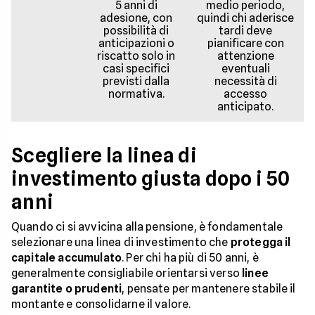
5 anni di
medio periodo,
adesione, con
quindi chi aderisce
possibilità di
tardi deve
anticipazioni o
pianificare con
riscatto solo in
attenzione
casi specifici
eventuali
previsti dalla
necessità di
normativa.
accesso
anticipato.
Scegliere la linea di
investimento giusta dopo i 50
anni
Quando ci si avvicina alla pensione, è fondamentale
selezionare una linea di investimento che
protegga il
capitale accumulato
. Per chi ha più di 50 anni, è
generalmente consigliabile orientarsi verso
linee
garantite o prudenti
, pensate per mantenere stabile il
montante e consolidarne il valore.