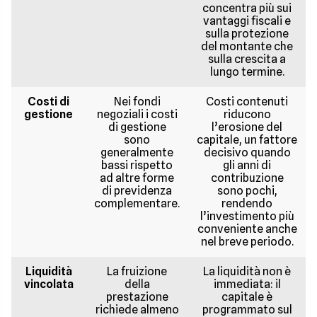
concentra più sui
vantaggi fiscali e
sulla protezione
del montante che
sulla crescita a
lungo termine.
Costi di
Nei fondi
Costi contenuti
gestione
negoziali i costi
riducono
di gestione
l’erosione del
sono
capitale, un fattore
generalmente
decisivo quando
bassi rispetto
gli anni di
ad altre forme
contribuzione
di previdenza
sono pochi,
complementare.
rendendo
l’investimento più
conveniente anche
nel breve periodo.
Liquidità
La fruizione
La liquidità non è
vincolata
della
immediata: il
prestazione
capitale è
richiede almeno
programmato sul