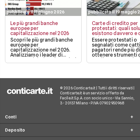
pubblicato il 11 giugno 2026
pubblicato il 19 maggio 
Le più grandi banche
Carte di credito per
europee per
protestati: quali sol
capitalizzazione nel 2026
esistono davvero e c
può ottenere
Scopri le più grandi banche
Essere protestati o
europee per
segnalati come catti
capitalizzazione nel 2026.
pagatori rende più di
Analizziamo i leader di
ottenere strumenti 
mercato, i dati aggiornati e i
credito, ma non sign
fattori chiave che guidano il
restare completame
loro valore.
esclusi dai pagamen
digitali.
© 2026 Conticarte.it | Tutti i diritti riservati |
Conticarte.it è un servizio offerto da
Facile.it S.p.A. con socio unico • Via Sannio,
3 - 20137 Milano • P.IVA 07902950968
Conti
Deposito
Conto corrente