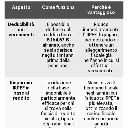
Aspetto
Come funziona
Perché è
vantaggioso
Deducibilità
È possibile
Riduce
dei
dedurre dal
immediatamente
versamenti
reddito fino a
l’IRPEF da pagare,
5.164,57 €
permettendo di
all’anno
, anche
ottenere un
se si aderisce
alleggerimento
negli ultimi anni
fiscale già
prima della
nell’anno in cui si
pensione.
effettua il
versamento.
Risparmio
La riduzione
Massimizza il
IRPEF in
della base
beneficio fiscale
base al
imponibile è
negli anni in cui
reddito
particolarmente
l’aliquota IRPEF è
efficace per chi
più elevata,
si trova nella
ottimizzando il
fascia di reddito
carico fiscale
più alta, tipica
anche con pochi
degli anni finali
anni di