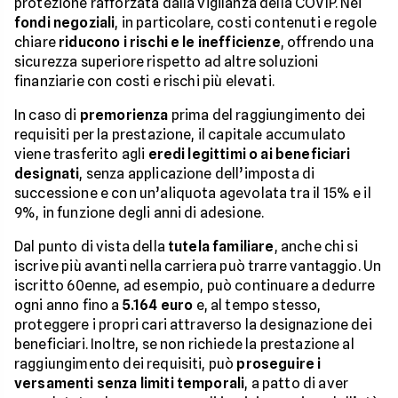
protezione rafforzata dalla vigilanza della COVIP. Nei
fondi negoziali
, in particolare, costi contenuti e regole
chiare
riducono i rischi e le inefficienze
, offrendo una
sicurezza superiore rispetto ad altre soluzioni
finanziarie con costi e rischi più elevati.
In caso di
premorienza
prima del raggiungimento dei
requisiti per la prestazione, il capitale accumulato
viene trasferito agli
eredi legittimi o ai beneficiari
designati
, senza applicazione dell’imposta di
successione e con un’aliquota agevolata tra il 15% e il
9%, in funzione degli anni di adesione.
Dal punto di vista della
tutela familiare
, anche chi si
iscrive più avanti nella carriera può trarre vantaggio. Un
iscritto 60enne, ad esempio, può continuare a dedurre
ogni anno fino a
5.164 euro
e, al tempo stesso,
proteggere i propri cari attraverso la designazione dei
beneficiari. Inoltre, se non richiede la prestazione al
raggiungimento dei requisiti, può
proseguire i
versamenti senza limiti temporali
, a patto di aver