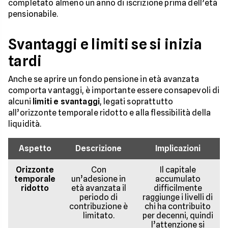
completato almeno un anno di iscrizione prima dell’età
pensionabile.
Svantaggi e limiti se si inizia
tardi
Anche se aprire un fondo pensione in età avanzata
comporta vantaggi, è importante essere consapevoli di
alcuni
limiti e svantaggi
, legati soprattutto
all’orizzonte temporale ridotto e alla flessibilità della
liquidità.
Aspetto
Descrizione
Implicazioni
Orizzonte
Con
Il capitale
temporale
un’adesione in
accumulato
ridotto
età avanzata il
difficilmente
periodo di
raggiunge i livelli di
contribuzione è
chi ha contribuito
limitato.
per decenni, quindi
l’attenzione si