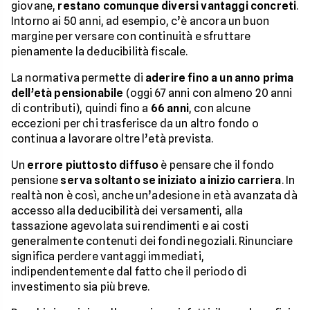
giovane,
restano comunque diversi vantaggi concreti
.
Intorno ai 50 anni, ad esempio, c’è ancora un buon
margine per versare con continuità e sfruttare
pienamente la deducibilità fiscale.
La normativa permette di
aderire fino a un anno prima
dell’età pensionabile
(oggi 67 anni con almeno 20 anni
di contributi), quindi fino a
66 anni
, con alcune
eccezioni per chi trasferisce da un altro fondo o
continua a lavorare oltre l’età prevista.
Un
errore piuttosto diffuso
è pensare che il fondo
pensione
serva soltanto se iniziato a inizio carriera
. In
realtà non è così, anche un’adesione in età avanzata dà
accesso alla deducibilità dei versamenti, alla
tassazione agevolata sui rendimenti e ai costi
generalmente contenuti dei fondi negoziali. Rinunciare
significa perdere vantaggi immediati,
indipendentemente dal fatto che il periodo di
investimento sia più breve.