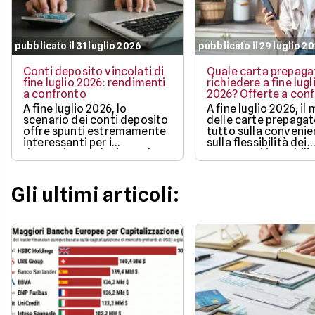
pubblicato il 31 luglio 2026
pubblicato il 29 luglio 2
Conti deposito vincolati di
Quale carta prepaga
fine luglio 2026: rendimenti
richiedere a fine lugl
a confronto
2026? Offerte a con
A fine luglio 2026, lo
A fine luglio 2026, il
scenario dei conti deposito
delle carte prepaga
offre spunti estremamente
tutto sulla convenie
interessanti per i
sulla flessibilità dei
risparmiatori che intendono
pagamenti in mobilit
proteggere l'efficacia dei
bonus di benvenuto
propri capitali
più ricchi.
Gli ultimi articoli: