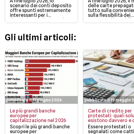
A fine luglio 2026, lo
A fine luglio 2026, il
scenario dei conti deposito
delle carte prepaga
offre spunti estremamente
tutto sulla convenie
interessanti per i
sulla flessibilità dei
risparmiatori che intendono
pagamenti in mobilit
proteggere l'efficacia dei
bonus di benvenuto
propri capitali
più ricchi.
Gli ultimi articoli:
pubblicato il 11 giugno 2026
pubblicato il 19 maggio 
Le più grandi banche
Carte di credito per
europee per
protestati: quali sol
capitalizzazione nel 2026
esistono davvero e c
può ottenere
Scopri le più grandi banche
Essere protestati o
europee per
segnalati come catti