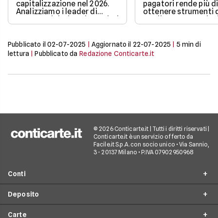
capitalizzazione nel 2026.
pagatori rende più di
Analizziamo i leader di
ottenere strumenti 
mercato, i dati aggiornati e i
credito, ma non sign
fattori chiave che guidano il
restare completame
loro valore.
esclusi dai pagamen
digitali.
Pubblicato il
02-07-2025
|
Aggiornato il
22-07-2025
|
5
min di
lettura
|
Pubblicato da
Redazione Conticarte.it
© 2026 Conticarte.it | Tutti i diritti riservati |
Conticarte.it è un servizio offerto da
Facile.it S.p.A. con socio unico • Via Sannio,
3 - 20137 Milano • P.IVA 07902950968
Conti
Deposito
Conto corrente
Carte
Migliori conti correnti