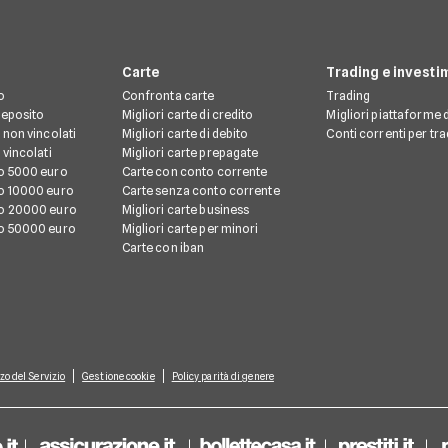
Carte
Trading e investi
o
Confronta carte
Trading
 deposito
Migliori carte di credito
Migliori piattaforme d
 non vincolati
Migliori carte di debito
Conti correnti per tr
 vincolati
Migliori carte prepagate
o 5000 euro
Carte con conto corrente
o 10000 euro
Carte senza conto corrente
o 20000 euro
Migliori carte business
o 50000 euro
Migliori carte per minori
Carte con iban
zo del Servizio
Gestione cookie
Policy parità di genere