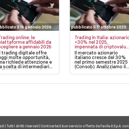
bblicato il 16 gennaio 2026
pubblicato il 17 ottobre 2025
Trading online: le
Trading in Italia: azionari
piattaforme affidabili da
+30% nel 2025,
scegliere a gennaio 2026
impennata di criptovalut
e investimenti ESG
Il trading digitale offre
Il mercato azionario
oggi molte opportunità,
italiano cresce del 30%
ma richiede attenzione e
nel primo semestre 2025
la scelta di intermediari
(Consob). Analizziamo il
affidabili: ecco quali
boom di scambi, la
sono.
crescita di Criptovalute
(+10% di investitori) e
l'ascesa degli
Investimenti Sostenibili
(ESG).
t | Tutti i diritti riservati | Conticarte.it è un servizio offerto da Facile.it S.p.A. c