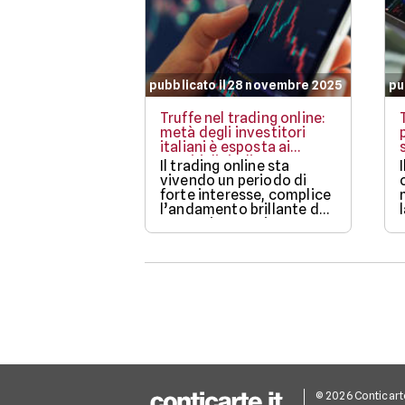
pubblicato il 28 novembre 2025
pu
Truffe nel trading online:
metà degli investitori
italiani è esposta ai
raggiri digitali
Il trading online sta
vivendo un periodo di
forte interesse, complice
l’andamento brillante dei
mercati europei.
© 2026 Conticarte.i