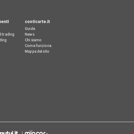
menti
conticarte.it
Guide
i trading
News
ading
Chi siamo
Come funziona
Mappa del sito