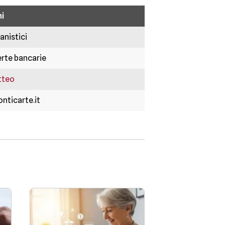
i
anistici
erte bancarie
tteo
ticarte.it