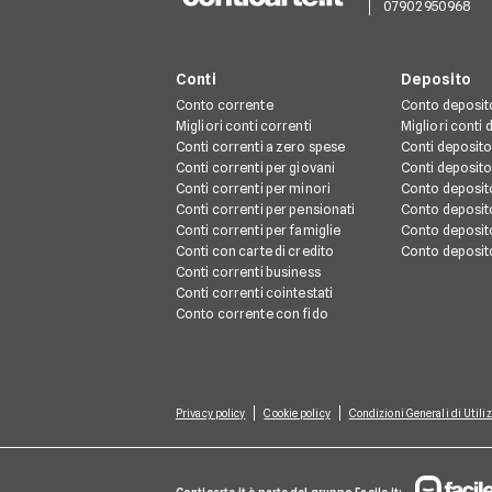
07902950968
Conti
Deposito
Conto corrente
Conto deposit
Migliori conti correnti
Migliori conti
Conti correnti a zero spese
Conti deposito
Conti correnti per giovani
Conti deposito
Conti correnti per minori
Conto deposit
Conti correnti per pensionati
Conto deposit
Conti correnti per famiglie
Conto deposit
Conti con carte di credito
Conto deposit
Conti correnti business
Conti correnti cointestati
Conto corrente con fido
Privacy policy
Cookie policy
Condizioni Generali di Utiliz
Conticarte.it è parte del gruppo Facile.it: