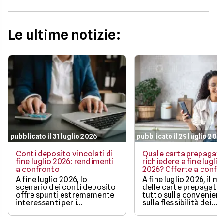
Le ultime notizie:
pubblicato il 31 luglio 2026
pubblicato il 29 luglio 2
Conti deposito vincolati di
Quale carta prepaga
fine luglio 2026: rendimenti
richiedere a fine lugl
a confronto
2026? Offerte a con
A fine luglio 2026, lo
A fine luglio 2026, il
scenario dei conti deposito
delle carte prepaga
offre spunti estremamente
tutto sulla convenie
interessanti per i
sulla flessibilità dei
risparmiatori che intendono
pagamenti in mobilit