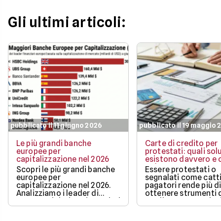
proteggere l'efficacia dei
bonus di benvenuto
propri capitali
più ricchi.
Gli ultimi articoli:
pubblicato il 11 giugno 2026
pubblicato il 19 maggio 
Le più grandi banche
Carte di credito per
europee per
protestati: quali sol
capitalizzazione nel 2026
esistono davvero e c
può ottenere
Scopri le più grandi banche
Essere protestati o
europee per
segnalati come catti
capitalizzazione nel 2026.
pagatori rende più di
Analizziamo i leader di
ottenere strumenti 
mercato, i dati aggiornati e i
credito, ma non sign
fattori chiave che guidano il
restare completame
loro valore.
esclusi dai pagamen