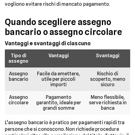
vogliono evitare rischi di mancato pagamento.
Quando scegliere assegno
bancario o assegno circolare
Vantaggi e svantaggi di ciascuno
Tipo di
Vantaggi
Svantaggi
assegno
Assegno
Facile da emettere,
Rischio di
bancario
utile per piccoli
scoperto, meno
importi
sicuro
Assegno
Pagamento
Meno flessibile,
circolare
garantito, ideale per
serve richiesta in
grandi somme
banca
L’assegno bancario è pratico per pagamenti rapidi tra
persone che si conoscono. Non richiede procedure