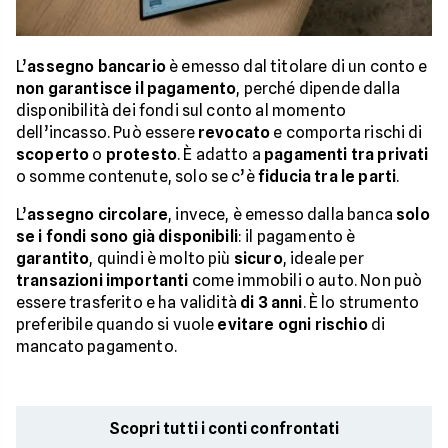
L’
assegno bancario
è emesso dal titolare di un conto e
non garantisce il pagamento
, perché dipende dalla
disponibilità dei fondi sul conto al momento
dell’incasso. Può essere
revocato
e comporta rischi di
scoperto
o
protesto
. È adatto a
pagamenti tra privati
o somme contenute, solo se c’è
fiducia tra le parti
.
L’
assegno circolare
, invece, è emesso dalla banca
solo
se i fondi sono già disponibili
: il pagamento è
garantito
, quindi è molto più
sicuro
, ideale per
transazioni importanti
come immobili o auto. Non può
essere trasferito e ha validità
di 3 anni
. È lo strumento
preferibile quando si vuole
evitare ogni rischio
di
mancato pagamento.
Scopri tutti i conti confrontati