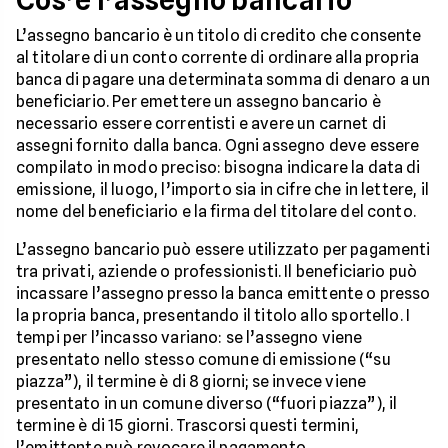
L’assegno bancario è un titolo di credito che consente
al titolare di un conto corrente di ordinare alla propria
banca di pagare una determinata somma di denaro a un
beneficiario. Per emettere un assegno bancario è
necessario essere correntisti e avere un carnet di
assegni fornito dalla banca. Ogni assegno deve essere
compilato in modo preciso: bisogna indicare la data di
emissione, il luogo, l’importo sia in cifre che in lettere, il
nome del beneficiario e la firma del titolare del conto.
L’assegno bancario può essere utilizzato per pagamenti
tra privati, aziende o professionisti. Il beneficiario può
incassare l’assegno presso la banca emittente o presso
la propria banca, presentando il titolo allo sportello. I
tempi per l’incasso variano: se l’assegno viene
presentato nello stesso comune di emissione (“su
piazza”), il termine è di 8 giorni; se invece viene
presentato in un comune diverso (“fuori piazza”), il
termine è di 15 giorni. Trascorsi questi termini,
l’emittente può revocare il pagamento.