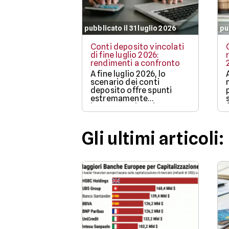
pubblicato il 31 luglio 2026
pu
Conti deposito vincolati
di fine luglio 2026:
rendimenti a confronto
A fine luglio 2026, lo
scenario dei conti
deposito offre spunti
estremamente
interessanti per i
risparmiatori che
intendono proteggere
l'efficacia dei propri
Gli ultimi articoli:
capitali