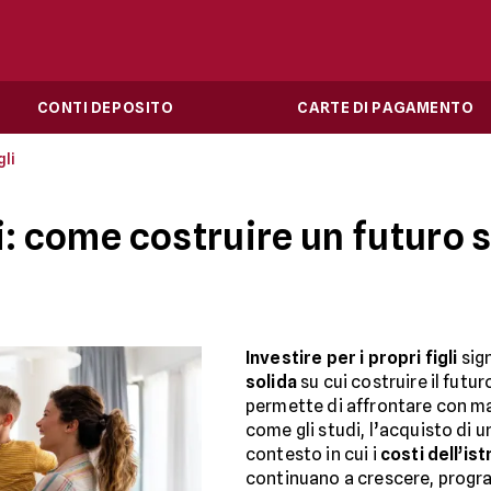
CONTI DEPOSITO
CARTE DI PAGAMENTO
gli
li: come costruire un futuro 
Investire per i propri figli
sign
solida
su cui costruire il futu
permette di affrontare con ma
come gli studi, l’acquisto di un
contesto in cui i
costi dell’is
continuano a crescere, progra