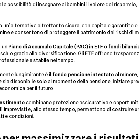
 la possibilità di insegnare ai bambini il valore del risparmi
 un’alternativa altrettanto sicura, con capitale garantito 
mine e consentono di proteggere il patrimonio dai rischi di 
, un
Piano di Accumulo Capitale (PAC) in ETF o fondi bilanci
hio grazie alla diversificazione. Gli ETF offrono trasparenz
rofessionale e stabile nel tempo.
mente lungimirante è il
fondo pensione intestato al minore
e sia disponibile solo al momento della pensione, iniziare pre
economica per il futuro.
nvestimento
combinano protezione assicurativa e opportunità 
di imprevisti e, allo stesso tempo, permettono di costruire un 
i e condizioni.
 per massimizzare i risultati