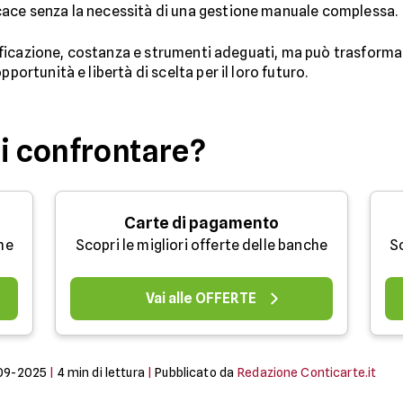
cace senza la necessità di una gestione manuale complessa.
ianificazione, costanza e strumenti adeguati, ma può trasform
portunità e libertà di scelta per il loro futuro.
oi confrontare?
Carte di pagamento
che
Scopri le migliori offerte delle banche
Sc
Vai alle OFFERTE
09-2025
|
4
min di lettura
|
Pubblicato da
Redazione Conticarte.it