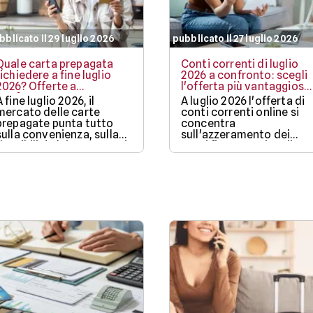
bblicato il 29 luglio 2026
pubblicato il 27 luglio 2026
Quale carta prepagata
Conti correnti di luglio
richiedere a fine luglio
2026 a confronto: scegli
2026? Offerte a
l'offerta più vantaggiosa
confronto
per te
A fine luglio 2026, il
A luglio 2026 l'offerta di
mercato delle carte
conti correnti online si
prepagate punta tutto
concentra
sulla convenienza, sulla
sull'azzeramento dei
flessibilità dei pagamenti
costi fisso-gestionali,
in mobilità e su bonus di
sull'accessibilità da app
benvenuto sempre più
mobile e sulla capacità di
ricchi.
far fruttare la liquidità de
risparmiatori. Confronta
le offerte e apri un nuovo
conto corrente!