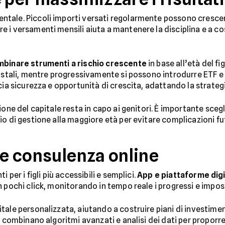
tale. Piccoli importi versati regolarmente possono crescere
 i versamenti mensili aiuta a mantenere la disciplina e a c
binare strumenti a rischio crescente
in base all’età del fig
postali, mentre progressivamente si possono introdurre ETF e 
cia sicurezza e opportunità di crescita, adattando la strateg
one del capitale resta in capo ai genitori. È importante sceglie
io di gestione alla maggiore età per evitare complicazioni fu
 e consulenza online
 per i figli più accessibili e semplici.
App e piattaforme digi
n pochi click, monitorando in tempo reale i progressi e imp
ale personalizzata, aiutando a costruire piani di investiment
 combinano algoritmi avanzati e analisi dei dati per proporre 