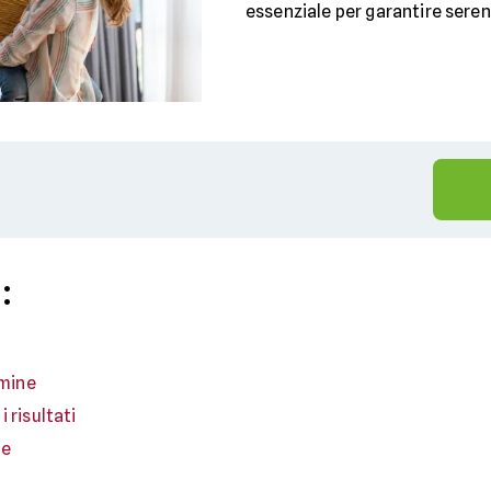
essenziale per garantire serenit
:
rmine
 risultati
ne