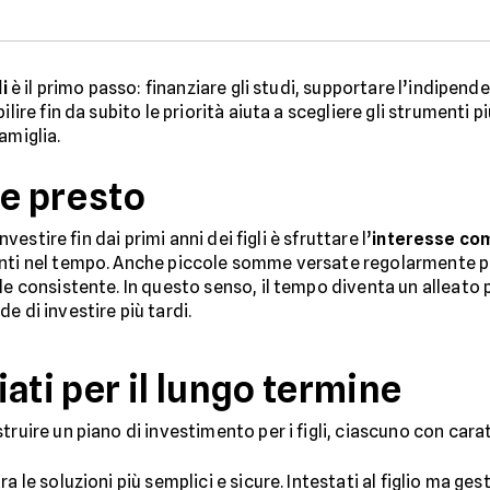
i
è il primo passo: finanziare gli studi, supportare l’indipend
lire fin da subito le priorità aiuta a scegliere gli strumenti p
amiglia.
re presto
nvestire fin dai primi anni dei figli è sfruttare l’
interesse co
menti nel tempo. Anche piccole somme versate regolarmente 
le consistente. In questo senso, il tempo diventa un alleato p
e di investire più tardi.
ati per il lungo termine
uire un piano di investimento per i figli, ciascuno con caratter
a le soluzioni più semplici e sicure. Intestati al figlio ma ges