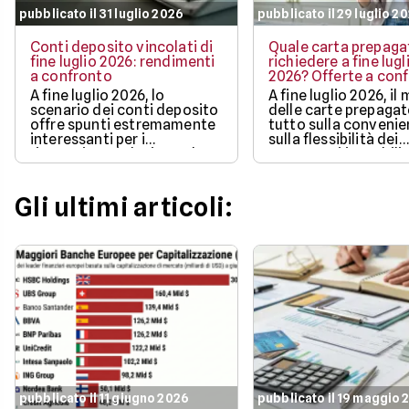
pubblicato il 31 luglio 2026
pubblicato il 29 luglio 2
Conti deposito vincolati di
Quale carta prepaga
fine luglio 2026: rendimenti
richiedere a fine lugl
a confronto
2026? Offerte a con
A fine luglio 2026, lo
A fine luglio 2026, il
scenario dei conti deposito
delle carte prepaga
offre spunti estremamente
tutto sulla convenie
interessanti per i
sulla flessibilità dei
risparmiatori che intendono
pagamenti in mobilit
proteggere l'efficacia dei
bonus di benvenuto
propri capitali
più ricchi.
Gli ultimi articoli:
pubblicato il 11 giugno 2026
pubblicato il 19 maggio 