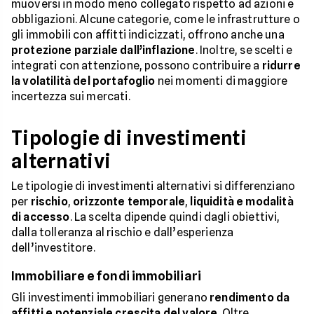
muoversi in modo meno collegato rispetto ad azioni e
obbligazioni. Alcune categorie, come le infrastrutture o
gli immobili con affitti indicizzati, offrono anche una
protezione parziale dall’inflazione
. Inoltre, se scelti e
integrati con attenzione, possono contribuire a
ridurre
la volatilità del portafoglio
nei momenti di maggiore
incertezza sui mercati.
Tipologie di investimenti
alternativi
Le tipologie di investimenti alternativi si differenziano
per
rischio
,
orizzonte temporale
,
liquidità e modalità
di accesso
. La scelta dipende quindi dagli obiettivi,
dalla tolleranza al rischio e dall’esperienza
dell’investitore.
Immobiliare e fondi immobiliari
Gli investimenti immobiliari generano
rendimento da
affitti e potenziale crescita del valore
. Oltre