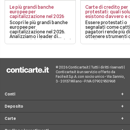
Le più grandi banche
Carte di credito per
europee per
protestati: quali sol
capitalizzazione nel 2026
esistono davvero e c
può ottenere
Scopri le più grandi banche
Essere protestati o
europee per
segnalati come catti
capitalizzazione nel 2026.
pagatori rende più di
Analizziamo i leader di
ottenere strumenti 
mercato, i dati aggiornati e i
credito, ma non sign
fattori chiave che guidano il
restare completame
loro valore.
esclusi dai pagamen
digitali.
© 2026 Conticarte.it | Tutti i diritti riservati |
Conticarte.it è un servizio offerto da
Facile.it S.p.A. con socio unico • Via Sannio,
3 - 20137 Milano • P.IVA 07902950968
Conti
Deposito
Conto corrente
Carte
Migliori conti correnti
Conto deposito
Conti correnti a zero spese