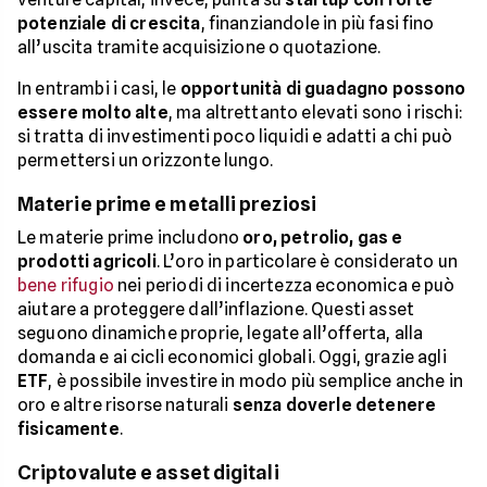
potenziale di crescita
, finanziandole in più fasi fino
all’uscita tramite acquisizione o quotazione.
In entrambi i casi, le
opportunità di guadagno possono
essere molto alte
, ma altrettanto elevati sono i rischi:
si tratta di investimenti poco liquidi e adatti a chi può
permettersi un orizzonte lungo.
Materie prime e metalli preziosi
Le materie prime includono
oro, petrolio, gas e
prodotti agricoli
. L’oro in particolare è considerato un
bene rifugio
nei periodi di incertezza economica e può
aiutare a proteggere dall’inflazione. Questi asset
seguono dinamiche proprie, legate all’offerta, alla
domanda e ai cicli economici globali. Oggi, grazie agli
ETF
, è possibile investire in modo più semplice anche in
oro e altre risorse naturali
senza doverle detenere
fisicamente
.
Criptovalute e asset digitali