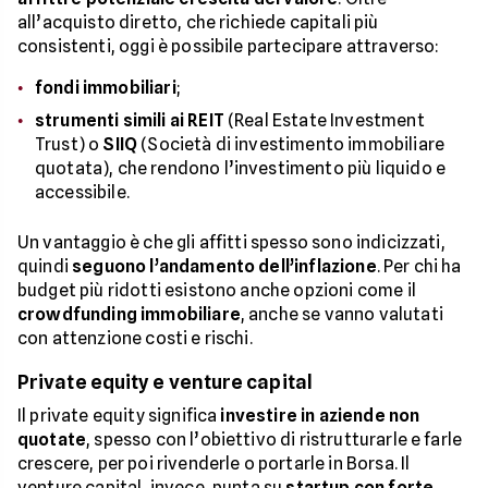
all’acquisto diretto, che richiede capitali più
consistenti, oggi è possibile partecipare attraverso:
fondi immobiliari
;
strumenti simili ai REIT
(Real Estate Investment
Trust) o
SIIQ
(Società di investimento immobiliare
quotata), che rendono l’investimento più liquido e
accessibile.
Un vantaggio è che gli affitti spesso sono indicizzati,
quindi
seguono l’andamento dell’inflazione
. Per chi ha
budget più ridotti esistono anche opzioni come il
crowdfunding immobiliare
, anche se vanno valutati
con attenzione costi e rischi.
Private equity e venture capital
Il private equity significa
investire in aziende non
quotate
, spesso con l’obiettivo di ristrutturarle e farle
crescere, per poi rivenderle o portarle in Borsa. Il
venture capital, invece, punta su
startup con forte