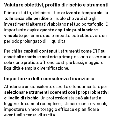
Valutare obiettivi, profilo di rischio e strumenti
Prima di tutto, definisci il tuo
orizzonte temporale
, la
tolleranza alle perdite
e il ruolo che vuoi che gli
investimenti alternativi abbiano nel tuo portafoglio. È
importante capire
quanto capitale puoi lasciare
vincolato
per anni e quale impatto potrebbe avere un
periodo prolungato di illiquidità.
Per chi ha
capitali contenuti
, strumenti come
ETF su
asset alternativi e materie prime
possono essere una
soluzione pratica: offrono costi più bassi, maggiore
liquidità e ampia diversificazione.
Importanza della consulenza finanziaria
Affidarsi a un consulente esperto è fondamentale per
selezionare strumenti coerenti con i propri obiettivi
e livello di rischio
. Un professionista può aiutarti a
leggere documenti complessi, stimare costi e vincoli,
impostare un monitoraggio efficace e pianificare
eventuali scenari di uscita.