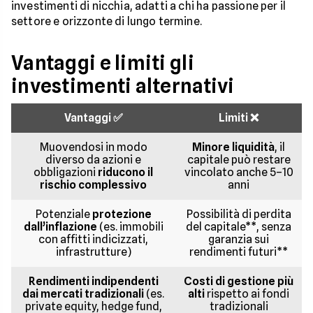
investimenti di nicchia, adatti a chi ha passione per il
settore e orizzonte di lungo termine.
Vantaggi e limiti gli
investimenti alternativi
Vantaggi ✅
Limiti ❌
Muovendosi in modo
Minore liquidità
, il
diverso da azioni e
capitale può restare
obbligazioni
riducono il
vincolato anche 5–10
rischio complessivo
anni
Potenziale
protezione
Possibilità di perdita
dall’inflazione
(es. immobili
del capitale**, senza
con affitti indicizzati,
garanzia sui
infrastrutture)
rendimenti futuri**
Rendimenti indipendenti
Costi di gestione più
dai mercati tradizionali
(es.
alti
rispetto ai fondi
private equity, hedge fund,
tradizionali