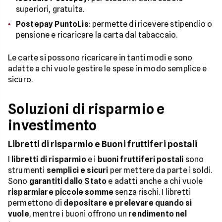
superiori, gratuita.
Postepay PuntoLis
: permette di ricevere stipendio o
pensione e ricaricare la carta dal tabaccaio.
Le carte si possono ricaricare in tanti modi e sono
adatte a chi vuole gestire le spese in modo semplice e
sicuro.
Soluzioni di risparmio e
investimento
Libretti di risparmio e Buoni fruttiferi postali
I
libretti di risparmio
e i
buoni fruttiferi postali
sono
strumenti
semplici e sicuri
per mettere da parte i soldi.
Sono
garantiti dallo Stato
e adatti anche a chi vuole
risparmiare piccole somme
senza rischi. I libretti
permettono di
depositare e prelevare quando si
vuole
, mentre i buoni offrono un
rendimento nel