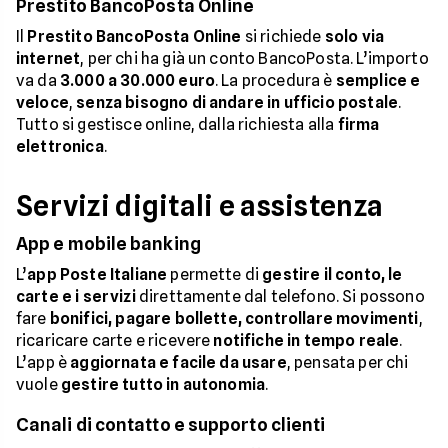
Prestito BancoPosta Online
Il
Prestito BancoPosta Online
si richiede
solo via
internet
, per chi ha già un conto BancoPosta. L’importo
va da
3.000 a 30.000 euro
. La procedura è
semplice e
veloce
,
senza bisogno di andare in ufficio postale
.
Tutto si gestisce online, dalla richiesta alla
firma
elettronica
.
Servizi digitali e assistenza
App e mobile banking
L’
app Poste Italiane
permette di
gestire il conto, le
carte e i servizi
direttamente dal telefono. Si possono
fare
bonifici, pagare bollette, controllare movimenti
,
ricaricare carte e ricevere
notifiche in tempo reale
.
L’app è
aggiornata e facile da usare
, pensata per chi
vuole
gestire tutto in autonomia
.
Canali di contatto e supporto clienti