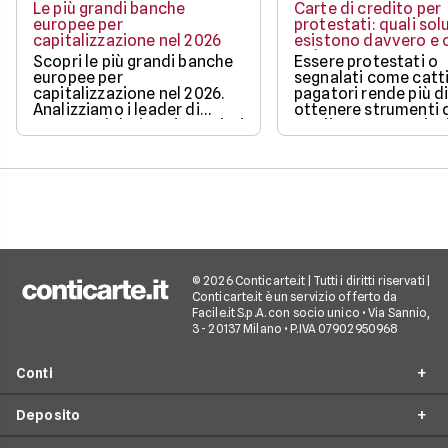
Le più grandi banche
Carte di credito per
europee per
protestati: quali sol
capitalizzazione nel 2026
esistono davvero e c
può ottenere
Scopri le più grandi banche
Essere protestati o
europee per
segnalati come catti
capitalizzazione nel 2026.
pagatori rende più di
Analizziamo i leader di
ottenere strumenti 
mercato, i dati aggiornati e i
credito, ma non sign
fattori chiave che guidano il
restare completame
loro valore.
esclusi dai pagamen
digitali.
© 2026 Conticarte.it | Tutti i diritti riservati |
Conticarte.it è un servizio offerto da
Facile.it S.p.A. con socio unico • Via Sannio,
3 - 20137 Milano • P.IVA 07902950968
Conti
Deposito
Conto corrente