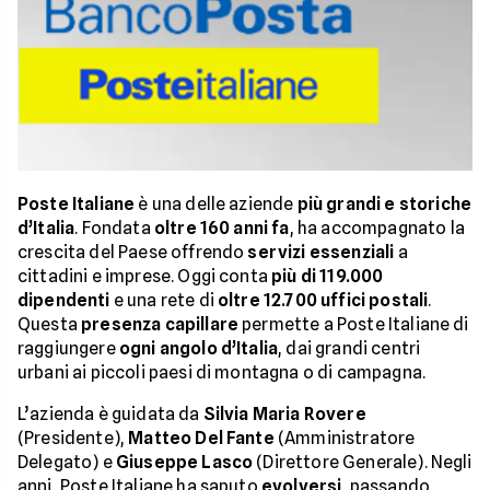
Poste Italiane
è una delle aziende
più grandi e storiche
d’Italia
. Fondata
oltre 160 anni fa
, ha accompagnato la
crescita del Paese offrendo
servizi essenziali
a
cittadini e imprese. Oggi conta
più di 119.000
dipendenti
e una rete di
oltre 12.700 uffici postali
.
Questa
presenza capillare
permette a Poste Italiane di
raggiungere
ogni angolo d’Italia
, dai grandi centri
urbani ai piccoli paesi di montagna o di campagna.
L’azienda è guidata da
Silvia Maria Rovere
(Presidente),
Matteo Del Fante
(Amministratore
Delegato) e
Giuseppe Lasco
(Direttore Generale). Negli
anni, Poste Italiane ha saputo
evolversi
, passando