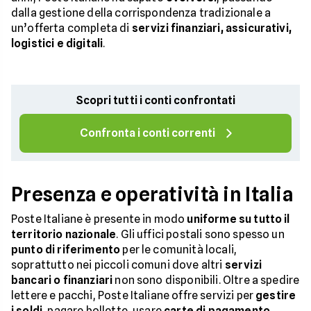
dalla gestione della corrispondenza tradizionale a
un’offerta completa di
servizi finanziari, assicurativi,
logistici e digitali
.
Scopri tutti i conti confrontati
Confronta i conti correnti
Presenza e operatività in Italia
Poste Italiane è presente in modo
uniforme su tutto il
territorio nazionale
. Gli uffici postali sono spesso un
punto di riferimento
per le comunità locali,
soprattutto nei piccoli comuni dove altri
servizi
bancari o finanziari
non sono disponibili. Oltre a spedire
lettere e pacchi, Poste Italiane offre servizi per
gestire
i soldi
, pagare bollette, usare
carte di pagamento
,