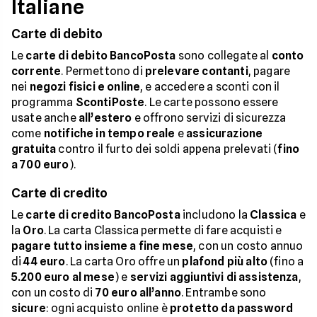
Italiane
Carte di debito
Le
carte di debito BancoPosta
sono collegate al
conto
corrente
. Permettono di
prelevare contanti
, pagare
nei
negozi fisici e online
, e accedere a sconti con il
programma
ScontiPoste
. Le carte possono essere
usate anche
all’estero
e offrono servizi di sicurezza
come
notifiche in tempo reale
e
assicurazione
gratuita
contro il furto dei soldi appena prelevati (
fino
a 700 euro
).
Carte di credito
Le
carte di credito BancoPosta
includono la
Classica
e
la
Oro
. La carta Classica permette di fare acquisti e
pagare tutto insieme a fine mese
, con un costo annuo
di
44 euro
. La carta Oro offre un
plafond più alto
(fino a
5.200 euro al mese
) e
servizi aggiuntivi di assistenza
,
con un costo di
70 euro all’anno
. Entrambe sono
sicure
: ogni acquisto online è
protetto da password