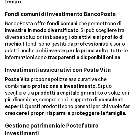
tempo
.
Fondi comuni di investimento BancoPosta
BancoPosta offre
fondi comuni
che permettono di
investire in modo diversificato
. Si può scegliere tra
diverse soluzioni in base agli
obiettivi e al profilo di
rischio
. I fondi sono gestiti da
professionisti
e sono
adatti anche a chi
investe per la prima volta
. Tutte le
informazioni sono
trasparenti e disponibili online
.
Investimenti assicurativi con Poste Vita
Poste Vita
propone polizze assicurative che
combinano
protezione e investimento
. Si può
scegliere tra
prodotti a capitale garantito
o soluzioni
più dinamiche, sempre con il supporto di
consulenti
esperti
. Questi prodotti sono pensati per chi vuole
far
crescere i propri risparmi
e
proteggere la famiglia
.
Gestione patrimoniale Postefuturo
Investimenti